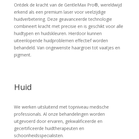
Ontdek
de
kracht
van
de
GentleMax
Pro®,
wereldwijd
erkend
als
een
premium
laser
voor
veelzijdige
huidverbetering.
Deze
geavanceerde
technologie
combineert
kracht
met
precisie
en
is
geschikt
voor
alle
huidtypen
en
huidskleuren.
Hierdoor
kunnen
uiteenlopende
huidproblemen
effectief
worden
behandeld. V
an
ongewenste
haargroei
tot
vaatjes
en
pigment.
Huid
We werken uitsluitend met topniveau medische
professionals. Al onze behandelingen worden
uitgevoerd door ervaren, gekwalificeerde en
gecertificeerde huidtherapeuten en
schoonheidsspecialisten.